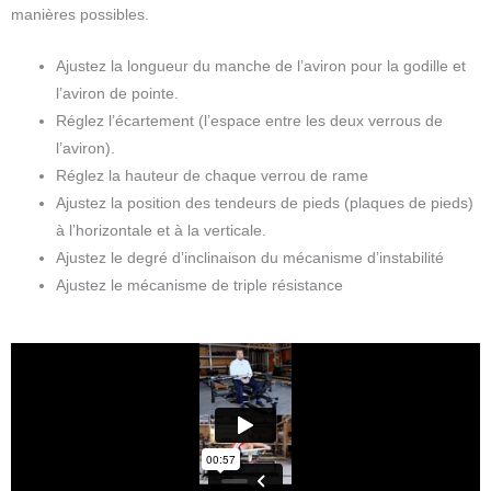
manières possibles.
Ajustez la longueur du manche de l’aviron pour la godille et
l’aviron de pointe.
Réglez l’écartement (l’espace entre les deux verrous de
l’aviron).
Réglez la hauteur de chaque verrou de rame
Ajustez la position des tendeurs de pieds (plaques de pieds)
à l’horizontale et à la verticale.
Ajustez le degré d’inclinaison du mécanisme d’instabilité
Ajustez le mécanisme de triple résistance