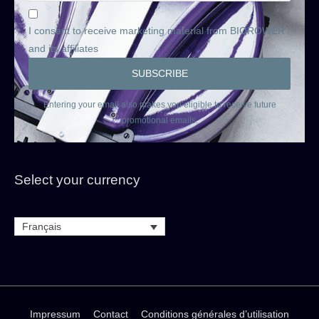
I consent to receive marketing material from BIOROWER
and its affiliates
Entering your email also makes you eligible to receive future
promotional emails.
Select your currency
Français
Impressum
Contact
Conditions générales d’utilisation