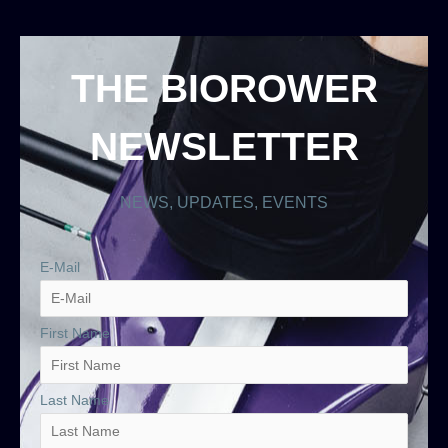
THE BIOROWER
NEWSLETTER
NEWS, UPDATES, EVENTS
E-Mail
First Name
Last Name