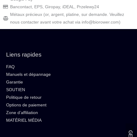
Bancontact, EPS, Giropay, iDEAL, Przelewy24
Métaux précieux (or, argent, platine, sur demande. Veuillez
nous contacter avant votre achat via info@biorower.com)
Liens rapides
FAQ
Manuels et dépannage
Garantie
SOUTIEN
Politique de retour
Options de paiement
Zone d’affiliation
MATÉRIEL MÉDIA