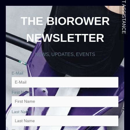
GET ASSISTANCE
THE BIOROWER
NEWSLETTER
NEWS, UPDATES, EVENTS
E-Mail
First Name
Last Name