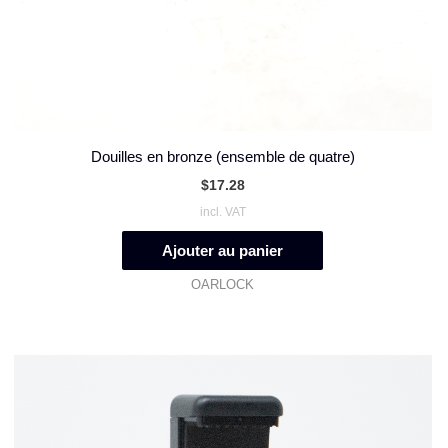
Douilles en bronze (ensemble de quatre)
$
17.28
incl. VAT
Ajouter au panier
OARLOCK