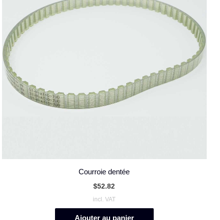
Courroie dentée
$
52.82
incl. VAT
Ajouter au panier