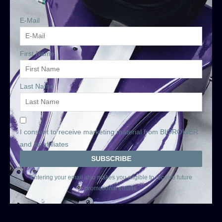
E-Mail
First Name
Last Name
I consent to receive marketing material from BIOROWER
and its affiliates
Entering your email also makes you eligible to receive future
promotional emails.