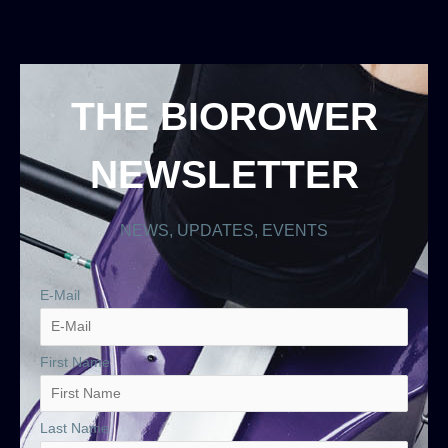
THE BIOROWER
NEWSLETTER
NEWS, UPDATES, EVENTS
E-Mail
First Name
Last Name