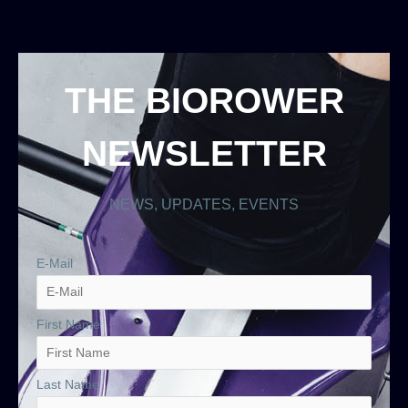
THE BIOROWER
NEWSLETTER
NEWS, UPDATES, EVENTS
E-Mail
First Name
Last Name