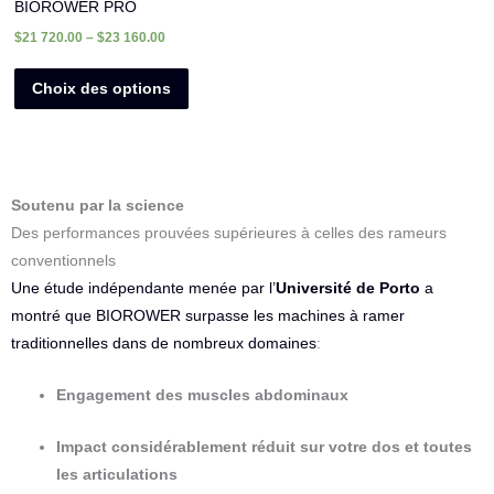
BIOROWER PRO
page
$
21 720.00
–
$
23 160.00
du
produit
Choix des options
Soutenu par la science
Des performances prouvées supérieures à celles des rameurs
conventionnels
Une étude indépendante menée par l’
Université de Porto
a
montré que BIOROWER surpasse les machines à ramer
traditionnelles dans de nombreux domaines
:
Engagement des muscles abdominaux
Impact considérablement réduit sur votre dos et toutes
les articulations