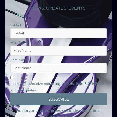
NEWS, UPDATES, EVENTS
E-Mail
First Name
Last Name
I consent to receive marketing material from BIOROWER
and its affiliates
Entering your email also makes you eligible to receive future
promotional emails.