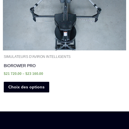
plusieurs
variations.
Les
options
peuvent
être
choisies
sur
SIMULATEURS D'AVIRON INTELLIGENTS
la
BIOROWER PRO
page
$
21 720.00
–
$
23 160.00
du
produit
Choix des options