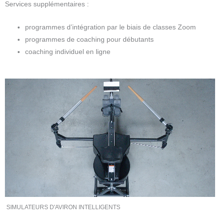
Services supplémentaires :
programmes d’intégration par le biais de classes Zoom
programmes de coaching pour débutants
coaching individuel en ligne
Ce
produit
a
plusieurs
variations.
Les
options
peuvent
être
choisies
sur
SIMULATEURS D'AVIRON INTELLIGENTS
la