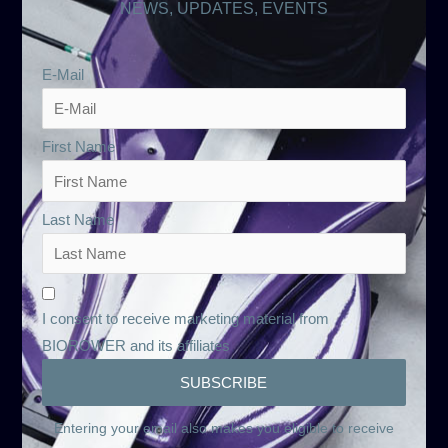
NEWS, UPDATES, EVENTS
E-Mail
First Name
Last Name
I consent to receive marketing material from
BIOROWER and its affiliates
Entering your email also makes you eligible to receive