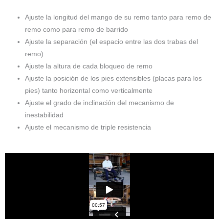
Ajuste la longitud del mango de su remo tanto para remo de
remo como para remo de barrido
Ajuste la separación (el espacio entre las dos trabas del
remo)
Ajuste la altura de cada bloqueo de remo
Ajuste la posición de los pies extensibles (placas para los
pies) tanto horizontal como verticalmente
Ajuste el grado de inclinación del mecanismo de
inestabilidad
Ajuste el mecanismo de triple resistencia