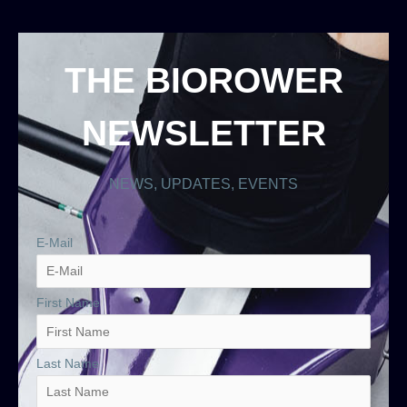
THE BIOROWER
NEWSLETTER
NEWS, UPDATES, EVENTS
E-Mail
First Name
Last Name