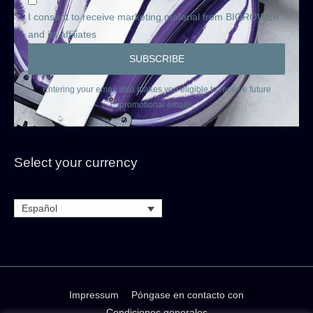
I consent to receive marketing material from BIOROWER
and its affiliates
Entering your email also makes you eligible to receive future
promotional emails.
Select your currency
Español
Impressum
Póngase en contacto con
Condiciones generales