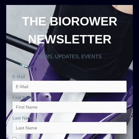
THE BIOROWER
NEWSLETTER
NEWS, UPDATES, EVENTS
E-Mail
First Name
Last Name