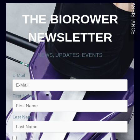
GET ASSISTANCE
THE BIOROWER
NEWSLETTER
NEWS, UPDATES, EVENTS
E-Mail
First Name
Last Name