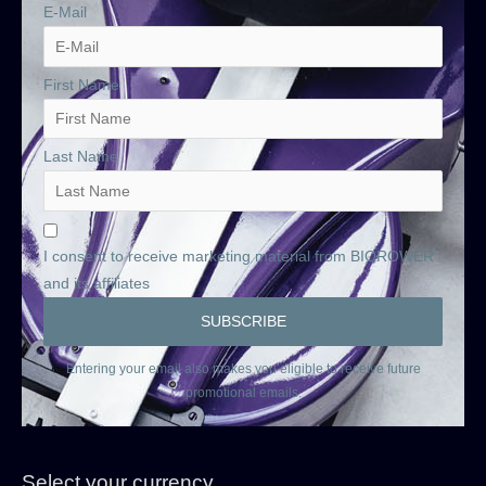
E-Mail
First Name
Last Name
I consent to receive marketing material from BIOROWER
and its affiliates
Entering your email also makes you eligible to receive future
promotional emails.
Select your currency