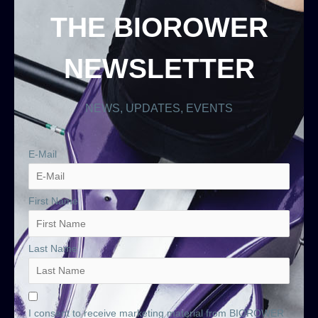
THE BIOROWER
NEWSLETTER
NEWS, UPDATES, EVENTS
E-Mail
First Name
Last Name
I consent to receive marketing material from BIOROWER