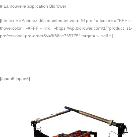
# La nouvelle application Biorower
[btn text= »Achetez dès maintenant votre S1pro ! » tcolor= »#FFF »
thovercolor= »#FFF » link= »https://wp.biorower.com/1/?product=s1-
professional-pre-order&v=9f36ce765775″ target= »_self »]
[/span6][span6]