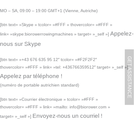
MO – SA, 09:00 – 19:00 GMT+1 (Vienne, Autriche)
[btn text= »Skype » tcolor= »#FFF » thovercolor= »#FFF »
Appelez-
link= »skype:biorowerrowingmachines » target= »_self »]
nous sur Skype
GET ASSISTANCE
[btn text= »+43 676 635 95 12″ tcolor= »#F2F2F2″
thovercolor= »#FFF » link= »tel: +436766359512″ target= »_self »]
Appelez par téléphone !
(numéro de portable autrichien standard)
[btn text= »Courrier électronique » tcolor= »#FFF »
thovercolor= »#FFF » link= »mailto: info@biorower.com »
Envoyez-nous un courriel !
target= »_self »]