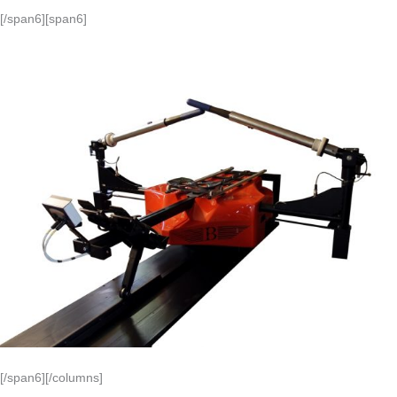
[/span6][span6]
[/span6][/columns]