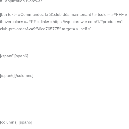
# l’application Biorower
[btn text= »Commandez le S1club dès maintenant ! » tcolor= »#FFF »
thovercolor= »#FFF » link= »https://wp.biorower.com/1/?product=s1-
club-pre-order&v=9f36ce765775″ target= »_self »]
[/span6][span6]
[/span6][/columns]
[columns] [span6]