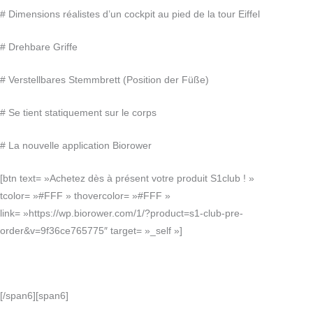
# Dimensions réalistes d’un cockpit au pied de la tour Eiffel
# Drehbare Griffe
# Verstellbares Stemmbrett (Position der Füße)
# Se tient statiquement sur le corps
# La nouvelle application Biorower
[btn text= »Achetez dès à présent votre produit S1club ! »
tcolor= »#FFF » thovercolor= »#FFF »
link= »https://wp.biorower.com/1/?product=s1-club-pre-
order&v=9f36ce765775″ target= »_self »]
[/span6][span6]