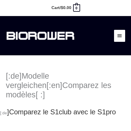
Aller
Cart/
$
0.00
0
au
contenu
Menu
princi
[:de]Modelle
vergleichen[:en]Comparez les
modèles[ :]
]Comparez le S1club avec le S1pro
[:de