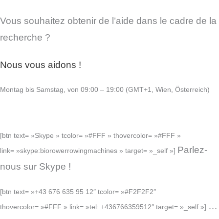
Vous souhaitez obtenir de l’aide dans le cadre de la
recherche ?
Nous vous aidons !
Montag bis Samstag, von 09:00 – 19:00 (GMT+1, Wien, Österreich)
[btn text= »Skype » tcolor= »#FFF » thovercolor= »#FFF »
Parlez-
link= »skype:biorowerrowingmachines » target= »_self »]
nous sur Skype !
[btn text= »+43 676 635 95 12″ tcolor= »#F2F2F2″
…
thovercolor= »#FFF » link= »tel: +436766359512″ target= »_self »]