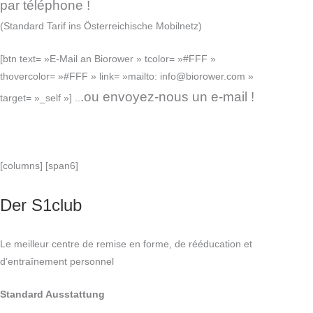
par téléphone !
(Standard Tarif ins Österreichische Mobilnetz)
[btn text= »E-Mail an Biorower » tcolor= »#FFF »
thovercolor= »#FFF » link= »mailto: info@biorower.com »
.ou envoyez-nous un e-mail !
target= »_self »] ..
[columns] [span6]
Der S1club
Le meilleur centre de remise en forme, de rééducation et
d’entraînement personnel
Standard Ausstattung