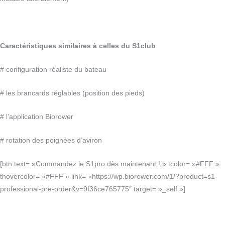
Caractéristiques similaires à celles du S1club
# configuration réaliste du bateau
# les brancards réglables (position des pieds)
# l’application Biorower
# rotation des poignées d’aviron
[btn text= »Commandez le S1pro dès maintenant ! » tcolor= »#FFF »
thovercolor= »#FFF » link= »https://wp.biorower.com/1/?product=s1-
professional-pre-order&v=9f36ce765775″ target= »_self »]