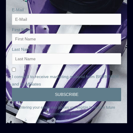
E-Mail
First Name
Last Name
I consent to receive marketing material from BIOROWER
and its affiliates
Entering your email also makes you eligible to receive future
promotional emails.