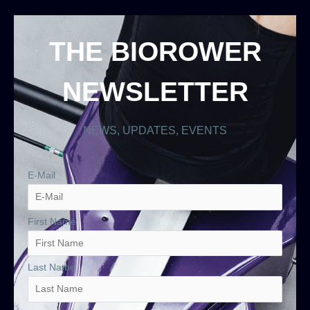
THE BIOROWER
NEWSLETTER
NEWS, UPDATES, EVENTS
E-Mail
First Name
Last Name