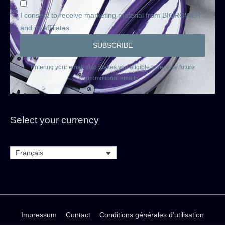
I consent to receive marketing material from BIOROWER
and its affiliates
Entering your email also makes you eligible to receive future
promotional emails.
Select your currency
Français
Impressum
Contact
Conditions générales d’utilisation