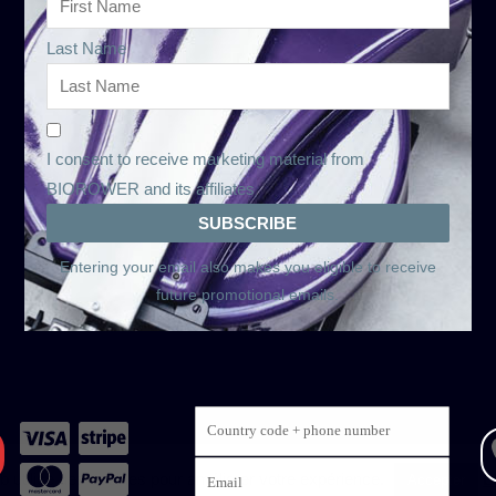
Last Name
I consent to receive marketing material from
BIOROWER and its affiliates
Entering your email also makes you eligible to receive
future promotional emails.
b utilise des cookies pour améliorer votre expérience.
L
Accepter
tion
Conditions de location et de location-achat
Notes sur la prot