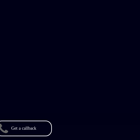
Get a callback
ire la suite
ection de la vie privée (GDPR)
Pouvoir de révocation