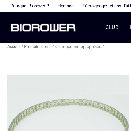
Aller
Pourquoi Biorower ?
Héritage
Témoignages et cas d’util
au
contenu
CLUB
Accueil
/ Produits identifiés “groupe motopropulseur”