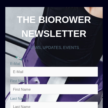
THE BIOROWER
NEWSLETTER
NEWS, UPDATES, EVENTS
E-Mail
First Name
Last Name