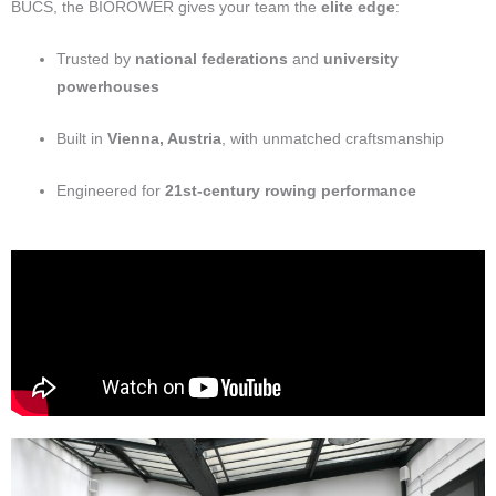
BUCS, the BIOROWER gives your team the
elite edge
:
Trusted by
national federations
and
university
powerhouses
Built in
Vienna, Austria
, with unmatched craftsmanship
Engineered for
21st-century rowing performance