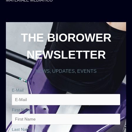
MATERIALE MEDIATICO
THE BIOROWER
NEWSLETTER
NEWS, UPDATES, EVENTS
E-Mail
First Name
Last Name