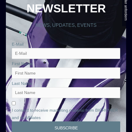
NEWSLETTER
NEWS, UPDATES, EVENTS
E-Mail
First Name
Last Name
I consent to receive marketing material from BIOROWER
and its affiliates