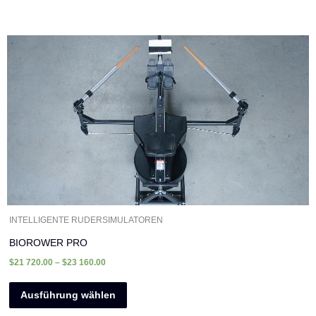
Dieses
Produkt
weist
mehrere
Varianten
auf.
Die
Optionen
können
auf
der
INTELLIGENTE RUDERSIMULATOREN
Produktseite
BIOROWER PRO
gewählt
$
21 720.00
–
$
23 160.00
werden
Ausführung wählen