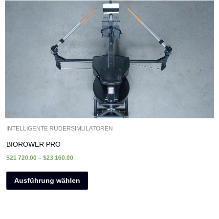
Dieses
Produkt
weist
mehrere
Varianten
auf.
Die
Optionen
können
auf
der
INTELLIGENTE RUDERSIMULATOREN
Produktseite
BIOROWER PRO
gewählt
$
21 720.00
–
$
23 160.00
werden
Ausführung wählen