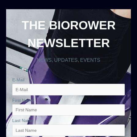
THE BIOROWER
NEWSLETTER
NEWS, UPDATES, EVENTS
E-Mail
First Name
Last Name