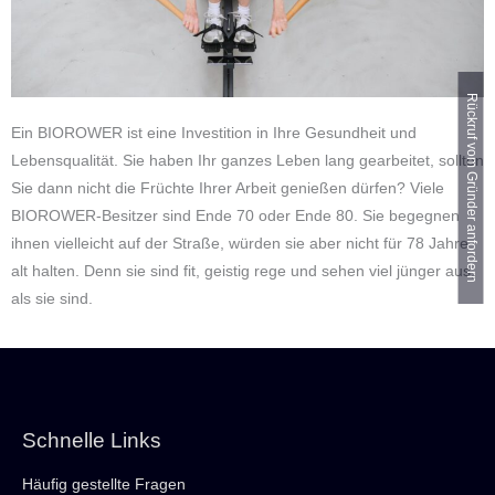
Rückruf vom Gründer anfordern
Ein BIOROWER ist eine Investition in Ihre Gesundheit und
Lebensqualität. Sie haben Ihr ganzes Leben lang gearbeitet, sollten
Sie dann nicht die Früchte Ihrer Arbeit genießen dürfen? Viele
BIOROWER-Besitzer sind Ende 70 oder Ende 80. Sie begegnen
ihnen vielleicht auf der Straße, würden sie aber nicht für 78 Jahre
alt halten. Denn sie sind fit, geistig rege und sehen viel jünger aus,
als sie sind.
Schnelle Links
Häufig gestellte Fragen