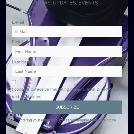
NEWS, UPDATES, EVENTS
E-Mail
First Name
Last Name
I consent to receive marketing material from BIOROWER
and its affiliates
Entering your email also makes you eligible to receive future
promotional emails.