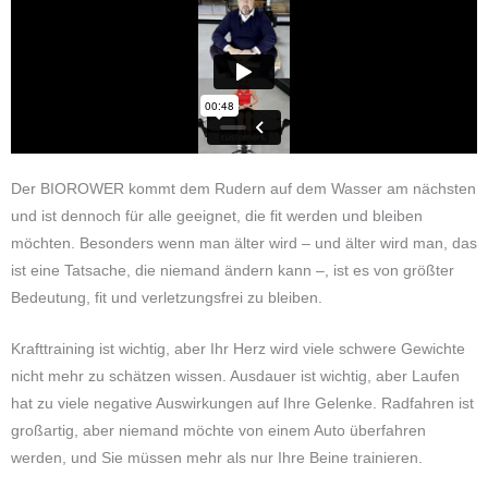
Der BIOROWER kommt dem Rudern auf dem Wasser am nächsten
und ist dennoch für alle geeignet, die fit werden und bleiben
möchten. Besonders wenn man älter wird – und älter wird man, das
ist eine Tatsache, die niemand ändern kann –, ist es von größter
Bedeutung, fit und verletzungsfrei zu bleiben.
Krafttraining ist wichtig, aber Ihr Herz wird viele schwere Gewichte
nicht mehr zu schätzen wissen. Ausdauer ist wichtig, aber Laufen
hat zu viele negative Auswirkungen auf Ihre Gelenke. Radfahren ist
großartig, aber niemand möchte von einem Auto überfahren
werden, und Sie müssen mehr als nur Ihre Beine trainieren.