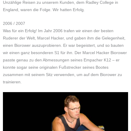
Unzählige Reisen zu unserem Kunden, dem Radley College in
England, waren die Folge. Wir hatten Erfolg.
2006 / 2007
Was für ein Erfolg! Im Jahr 2006 trafen wir einen der besten
Ruderer der Welt, Marcel Hacker, und gaben ihm die Gelegenheit,
einen Biorower auszuprobieren. Er war begeistert, und so bauten
wir einen ganz besonderen S1 für ihn. Der Marcel Hacker Biorower
passte genau zu den Abmessungen seines Empacher K12 – er
konnte sogar seine originalen Fußstrecker seines Bootes
zusammen mit seinem Sitz verwenden, um auf dem Biorower zu
trainieren.