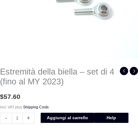
2023)
quantità
Estremità della biella – set di 4
(fino al MY 2023)
$
57.60
incl. VAT
plus
Shipping Costs
-
+
Aggiungi al carrello
Help