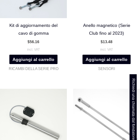
Kit di aggiornamento del
Anello magnetico (Serie
cavo di gomma
Club fino al 2023)
$
56.16
$
13.48
incl. VAT
incl. VAT
Aggiungi al carrello
Aggiungi al carrello
RICAMBI DELLA SERIE PRO
SENSORI
Richiedi una chiamata dal fondatore