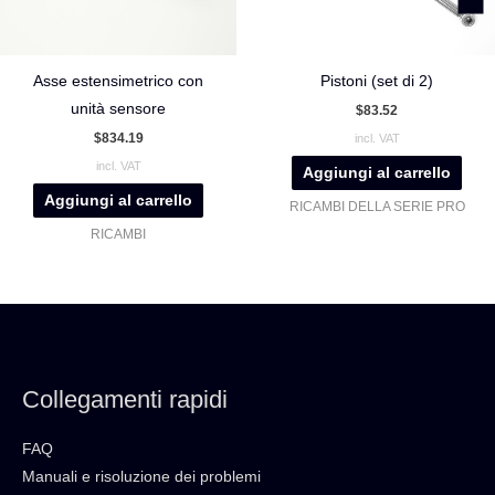
Asse estensimetrico con
Pistoni (set di 2)
unità sensore
$
83.52
$
834.19
incl. VAT
incl. VAT
Aggiungi al carrello
Aggiungi al carrello
RICAMBI DELLA SERIE PRO
RICAMBI
Collegamenti rapidi
FAQ
Manuali e risoluzione dei problemi