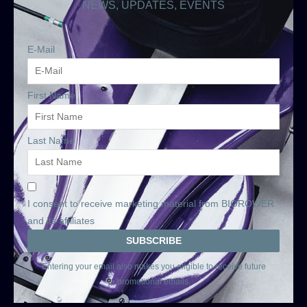
NEWS, UPDATES, EVENTS
E-Mail
First Name
Last Name
I consent to receive marketing material from BIOROWER
and its affiliates
Entering your email also makes you eligible to receive future
promotional emails.