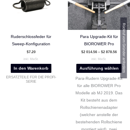
Vari
auf.
Die
Opti
Rückruf vom Gründer anfordern
kön
auf
Ruderschlossfeder für
Para Upgrade-Kit für
der
Sweep-Konfiguration
BIOROWER Pro
Prod
$
7.20
$
2 014.56
–
$
2 878.56
gewä
inkl. MwSt.
inkl. MwSt.
wer
In den Warenkorb
Ausführung wählen
ERSATZTEILE FÜR DIE PROFI-
Para-Rudern Upgrade-Kit
SERIE
für alle BIOROWER Pro
Modelle ab MJ 2019. Das
Kit besteht aus dem
Rollschienenadapter
(welcher anstelle der
bestehenden Rollschiene
montiert wird), zwei