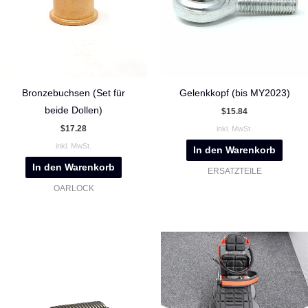
Bronzebuchsen (Set für
Gelenkkopf (bis MY2023)
beide Dollen)
$
15.84
$
17.28
inkl. MwSt.
inkl. MwSt.
In den Warenkorb
In den Warenkorb
ERSATZTEILE
OARLOCK
Dies
Prod
weis
meh