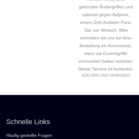
gekürzten Rudergriffen und
optional gegen Aufpreis,
einem Dritt-Anbieter-Para-
Sitz von Wintech. Bitte
schreiben sie uns bei ihrer
Bestellung ein Kommentar,
wenn sie Gummigriffe
vormontiert haben möchten.
Dieser Service ist kostenlos.
ADD-ONS UND UPGRADES
Schnelle Links
Häufig gestellte Fragen