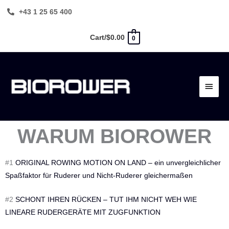
Zum
+43 1 25 65 400
Inhalt
springen
Cart/
$
0.00
0
Haup
WARUM BIOROWER
#1
ORIGINAL ROWING MOTION ON LAND – ein unvergleichlicher
Spaßfaktor für Ruderer und Nicht-Ruderer gleichermaßen
#2
SCHONT IHREN RÜCKEN – TUT IHM NICHT WEH WIE
LINEARE RUDERGERÄTE MIT ZUGFUNKTION