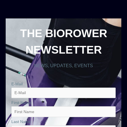
THE BIOROWER
NEWSLETTER
NEWS, UPDATES, EVENTS
E-Mail
First Name
Last Name