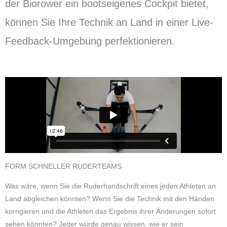
der Biorower ein bootseigenes Cockpit bietet,
können Sie Ihre Technik an Land in einer Live-
Feedback-Umgebung perfektionieren.
FORM SCHNELLER RUDERTEAMS
Was wäre, wenn Sie die Ruderhandschrift eines jeden Athleten an
Land abgleichen könnten? Wenn Sie die Technik mit den Händen
korrigieren und die Athleten das Ergebnis ihrer Änderungen sofort
sehen könnten? Jeder würde genau wissen, wie er sein