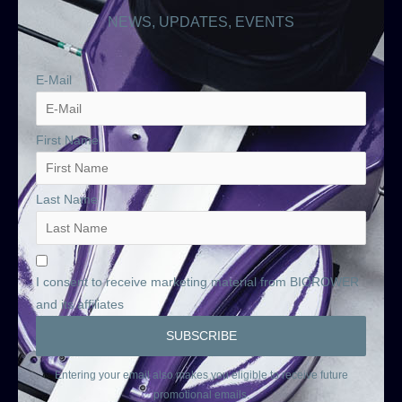
NEWS, UPDATES, EVENTS
E-Mail
First Name
Last Name
I consent to receive marketing material from BIOROWER
and its affiliates
Entering your email also makes you eligible to receive future
promotional emails.