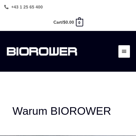
Zum
+43 1 25 65 400
Inhalt
springen
Cart/
$
0.00
0
Haup
Warum BIOROWER