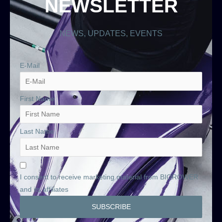
NEWSLETTER
NEWS, UPDATES, EVENTS
E-Mail
First Name
Last Name
I consent to receive marketing material from BIOROWER
and its affiliates