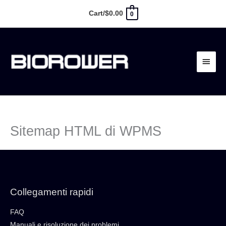
Vai
Cart/
$
0.00
0
al
contenuto
Menu
princ
Sitemap HTML di WPMS
Collegamenti rapidi
FAQ
Manuali e risoluzione dei problemi