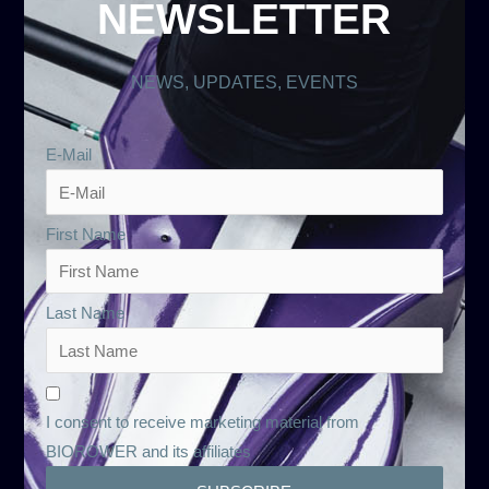
NEWSLETTER
NEWS, UPDATES, EVENTS
E-Mail
First Name
Last Name
I consent to receive marketing material from
BIOROWER and its affiliates