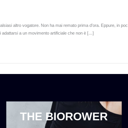
siasi altro vogatore. Non ha mai remato prima d’ora. Eppure, in po
i adattarsi a un movimento artificiale che non è […]
THE BIOROWER