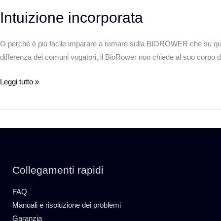
Intuizione incorporata
O perché è più facile imparare a remare sulla BIOROWER che su qual
differenza dei comuni vogatori, il BioRower non chiede al suo corpo d
Leggi tutto »
Collegamenti rapidi
FAQ
Manuali e risoluzione dei problemi
Garanzia