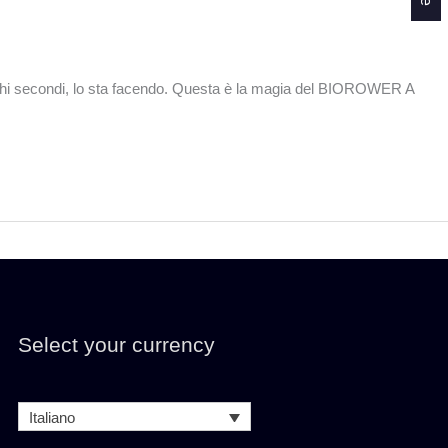
chi secondi, lo sta facendo. Questa è la magia del BIOROWER A
Select your currency
Italiano