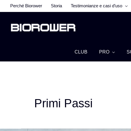
Vai
Perché Biorower
Storia
Testimonianze e casi d’uso
al
contenuto
CLUB
PRO
S
Primi Passi