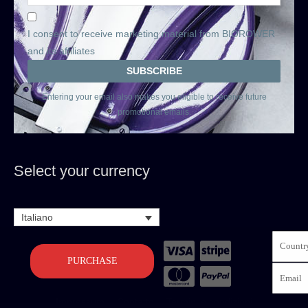
I consent to receive marketing material from BIOROWER
and its affiliates
Entering your email also makes you eligible to receive future
promotional emails.
Select your currency
Italiano
PURCHASE
Impressum
Contatto
Termini e condizioni