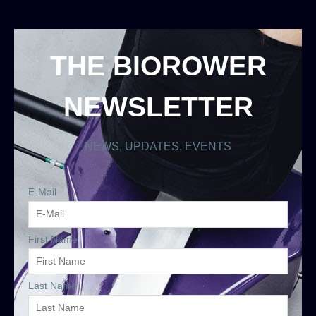
THE BIOROWER
NEWSLETTER
NEWS, UPDATES, EVENTS
E-Mail
First Name
Last Name