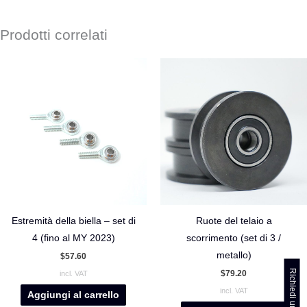
Prodotti correlati
Estremità della biella – set di
Ruote del telaio a
4 (fino al MY 2023)
scorrimento (set di 3 /
metallo)
$
57.60
$
79.20
incl. VAT
incl. VAT
Aggiungi al carrello