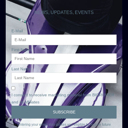
NEWS, UPDATES, EVENTS
E-Mail
First Name
Last Name
I consent to receive marketing material from BIOROWER
and its affiliates
Entering your email also makes you eligible to receive future