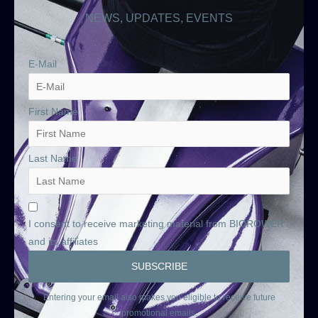
NEWS, UPDATES, EVENTS
E-Mail
First Name
Last Name
I consent to receive marketing material from BIOROWER
and its affiliates
Entering your email also makes you eligible to receive future
promotional emails.