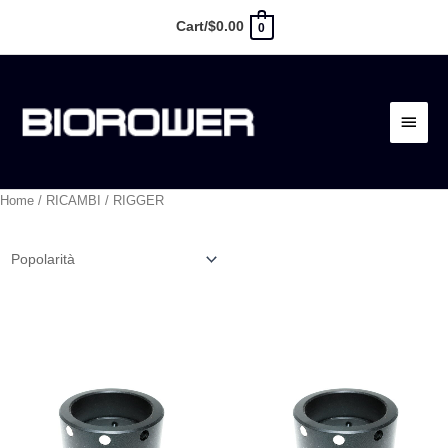
Vai
Cart/
$
0.00
0
al
contenuto
Menu
princ
Home
/
RICAMBI
/ RIGGER