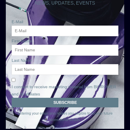
NEWS, UPDATES, EVENTS
E-Mail
First Name
Last Name
I consent to receive marketing material from BIOROWER
and its affiliates
Entering your email also makes you eligible to receive future
promotional emails.