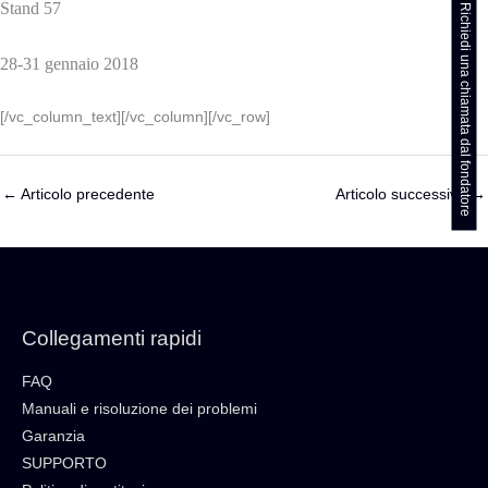
Stand 57
Richiedi una chiamata dal fondatore
28-31 gennaio 2018
[/vc_column_text][/vc_column][/vc_row]
←
Articolo precedente
Articolo successivo
→
Collegamenti rapidi
FAQ
Manuali e risoluzione dei problemi
Garanzia
SUPPORTO