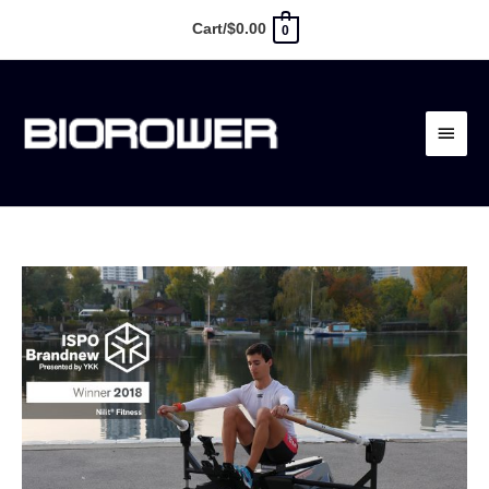
Vai
Cart/
$
0.00
0
al
contenuto
Menu
princ