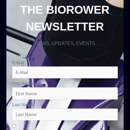
THE BIOROWER
NEWSLETTER
NEWS, UPDATES, EVENTS
E-Mail
First Name
Last Name