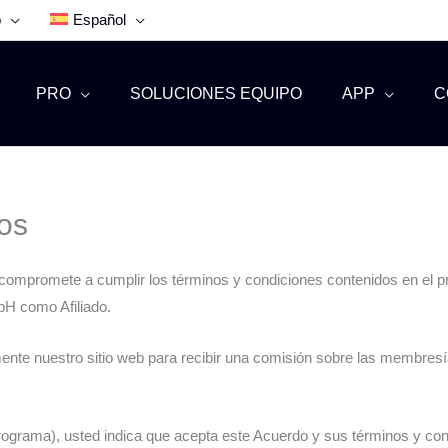
o
Español
PRO
SOLUCIONES EQUIPO
APP
C
dos
mpromete a cumplir los términos y condiciones contenidos en el pre
H como Afiliado.
almente nuestro sitio web para recibir una comisión sobre las memb
grama), usted indica que acepta este Acuerdo y sus términos y con