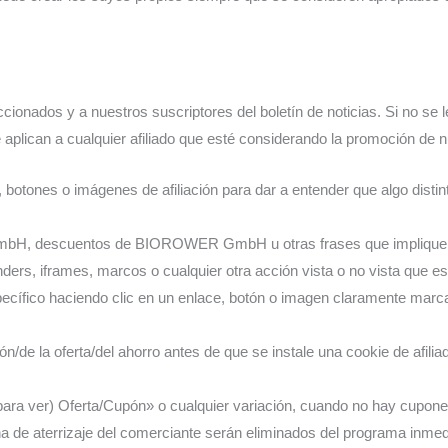
dos y a nuestros suscriptores del boletín de noticias. Si no se le
aplican a cualquier afiliado que esté considerando la promoción de n
 botones o imágenes de afiliación para dar a entender que algo distint
mbH, descuentos de BIOROWER GmbH u otras frases que impliquen
ers, iframes, marcos o cualquier otra acción vista o no vista que es
specífico haciendo clic en un enlace, botón o imagen claramente marca
pón/de la oferta/del ahorro antes de que se instale una cookie de afil
para ver) Oferta/Cupón» o cualquier variación, cuando no hay cupones u
ina de aterrizaje del comerciante serán eliminados del programa inme