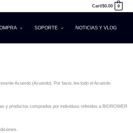
Cart/
$
0.00
0
OMPRA
SOPORTE
NOTICIAS Y VLOG
sente Acuerdo (Acuerdo). Por favor, lea todo el Acuerdo
resías y productos comprados por individuos referidos a BIOROWER
diciones.