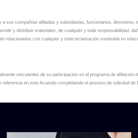
s compañías afiliadas y subsidiarias, funcionarios, directores, em
ir y distribuir materiales, de cualquier y toda responsabilidad, dañ
én relacionados con cualquier y toda reclamación sostenida en relació
egalmente vinculantes de su participación en el programa de afilia
ace referencia en este Acuerdo completando el proceso de solicitud