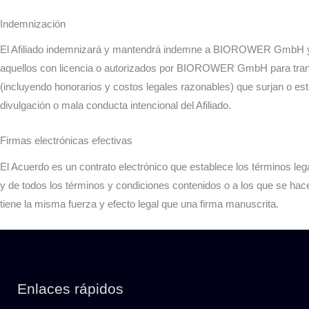
Indemnización
El Afiliado indemnizará y mantendrá indemne a BIOROWER GmbH y a su
aquellos con licencia o autorizados por BIOROWER GmbH para transmit
(incluyendo honorarios y costos legales razonables) que surjan o est
divulgación o mala conducta intencional del Afiliado.
Firmas electrónicas efectivas
El Acuerdo es un contrato electrónico que establece los términos l
y de todos los términos y condiciones contenidos o a los que se h
tiene la misma fuerza y efecto legal que una firma manuscrita.
Enlaces rápidos