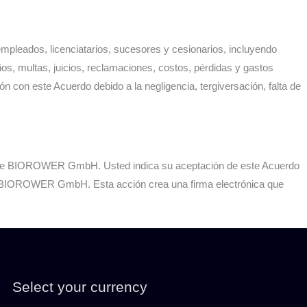
pleados, licenciatarios, sucesores y cesionarios, incluyendo
os, multas, juicios, reclamaciones, costos, pérdidas y gastos
n con este Acuerdo debido a la negligencia, tergiversación, falta de
ción de BIOROWER GmbH. Usted indica su aceptación de este Acuerdo
 de BIOROWER GmbH. Esta acción crea una firma electrónica que
Select your currency