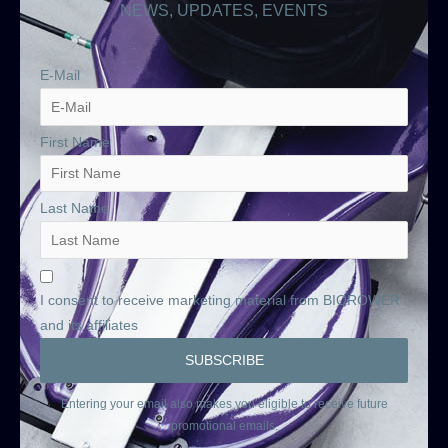
NEWS, UPDATES, EVENTS
E-Mail
First Name
Last Name
I consent to receive marketing material from BIOROWER
and its affiliates
Entering your email also makes you eligible to receive future
promotional emails.