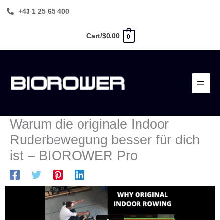
Zum
+43 1 25 65 400
Inhalt
springen
Cart/
$
0.00
0
Haup
Warum die originale Indoor
Ruderbewegung besser für dich
ist – BIOROWER Pro