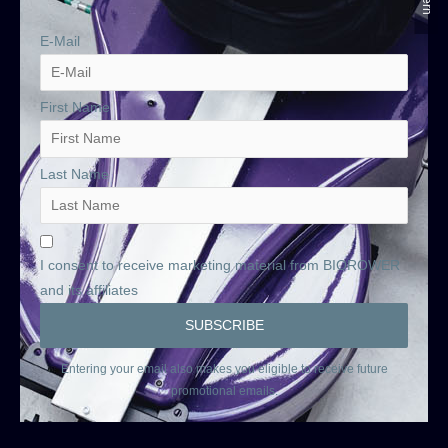
E-Mail
First Name
Last Name
I consent to receive marketing material from BIOROWER
and its affiliates
Entering your email also makes you eligible to receive future
promotional emails.