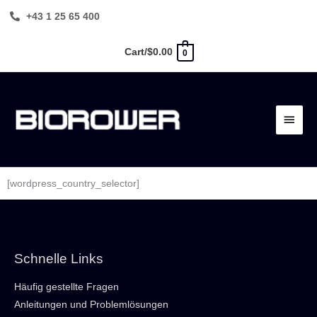
Zum
+43 1 25 65 400
Inhalt
springen
Cart/
$
0.00
0
Haup
[wordpress_country_selector]
Schnelle Links
Häufig gestellte Fragen
Anleitungen und Problemlösungen