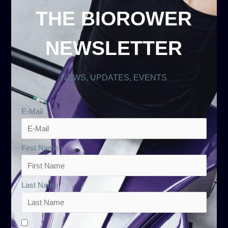
THE BIOROWER
NEWSLETTER
NEWS, UPDATES, EVENTS
E-Mail
First Name
Last Name