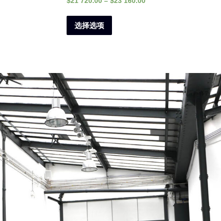
$
21 720.00
–
$
23 160.00
选
择
选择选项
这
些
选
项