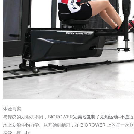
体验真实
与传统的划船机不同，BIOROWER
完美地复制了划船运动–不是
近
水上划船生物力学。从开始到结束，在 BIOROWER 上的每一次
感觉一模一样。