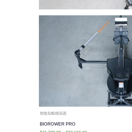
本
产
品
有
多
种
变
体。
可
在
产
品
智能划船模拟器
页
面
BIOROWER PRO
上