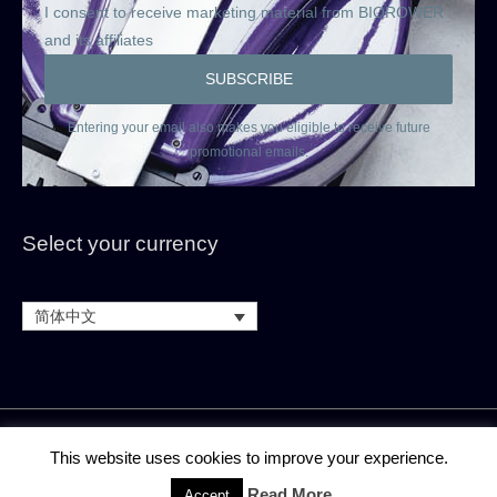
I consent to receive marketing material from BIOROWER
and its affiliates
Entering your email also makes you eligible to receive future
promotional emails.
Select your currency
简体中文
版本说明
联系方式
条款和条件
This website uses cookies to improve your experience.
租赁和 “以租代购 “条款和条件
隐私说明（GDPR）
撤销权
Read More
Accept