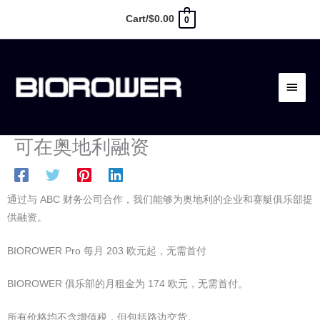
跳
Cart/
$
0.00
0
至
内
主
容
菜
单
可在奥地利融资
通过与 ABC 财务公司合作，我们能够为奥地利的企业和赛艇俱乐部提
供融资。
BIOROWER Pro 每月 203 欧元起，无需首付
BIOROWER 俱乐部的月租金为 174 欧元，无需首付。
所有价格均不含增值税，但包括路边交货。