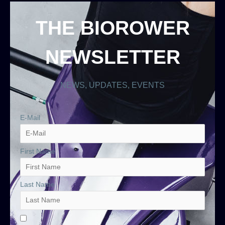
THE BIOROWER
NEWSLETTER
NEWS, UPDATES, EVENTS
E-Mail
First Name
Last Name