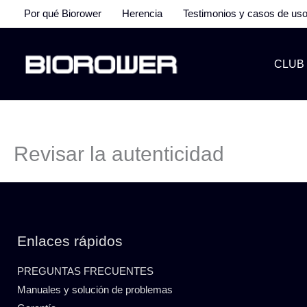
Ir
Por qué Biorower
Herencia
Testimonios y casos de us
al
contenido
CLUB
Revisar la autenticidad
Enlaces rápidos
PREGUNTAS FRECUENTES
Manuales y solución de problemas