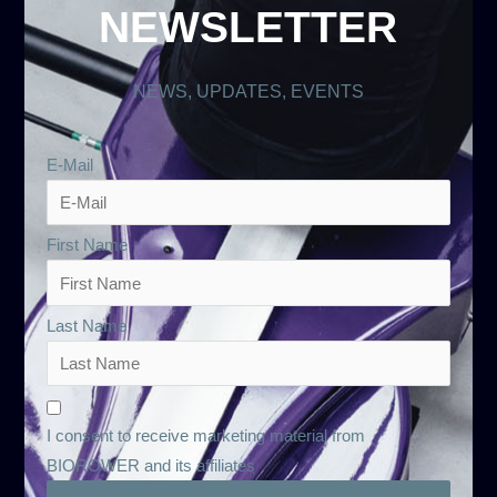
NEWSLETTER
NEWS, UPDATES, EVENTS
E-Mail
First Name
Last Name
I consent to receive marketing material from
BIOROWER and its affiliates