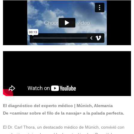
El diagnóstico del experto médico | Múnich, Alemania
De «caminar sobre el filo de la navaja» a la palada perfecta.
El Dr. Carl Thora, un destacado médico de Múnich, convivió con