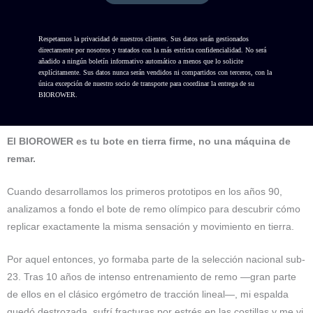
Respetamos la privacidad de nuestros clientes. Sus datos serán gestionados
directamente por nosotros y tratados con la más estricta confidencialidad. No será
añadido a ningún boletín informativo automático a menos que lo solicite
explícitamente. Sus datos nunca serán vendidos ni compartidos con terceros, con la
única excepción de nuestro socio de transporte para coordinar la entrega de su
BIOROWER.
El BIOROWER es tu bote en tierra firme, no una máquina de
remar.
Cuando desarrollamos los primeros prototipos en los años 90,
analizamos a fondo el bote de remo olímpico para descubrir cómo
replicar exactamente la misma sensación y movimiento en tierra.
Por aquel entonces, yo formaba parte de la selección nacional sub-
23. Tras 10 años de intenso entrenamiento de remo —gran parte
de ellos en el clásico ergómetro de tracción lineal—, mi espalda
quedó destrozada, sufrí fracturas por estrés en las costillas y me vi