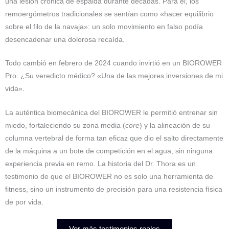
una lesión crónica de espalda durante décadas. Para él, los
remoergómetros tradicionales se sentían como «hacer equilibrio
sobre el filo de la navaja»: un solo movimiento en falso podía
desencadenar una dolorosa recaída.
Todo cambió en febrero de 2024 cuando invirtió en un BIOROWER
Pro. ¿Su veredicto médico? «Una de las mejores inversiones de mi
vida».
La auténtica biomecánica del BIOROWER le permitió entrenar sin
miedo, fortaleciendo su zona media (
core
) y la alineación de su
columna vertebral de forma tan eficaz que dio el salto directamente
de la máquina a un bote de competición en el agua, sin ninguna
experiencia previa en remo. La historia del Dr. Thora es un
testimonio de que el BIOROWER no es solo una herramienta de
fitness, sino un instrumento de precisión para una resistencia física
de por vida.
Ver más testimonios reales