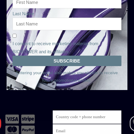
Last Name
I consent to receive marketing material from
BIOROWER and its affiliates
Entering your email also makes you eligible to receive
future promotional emails.
 website uses cookies to improve your experience.
Read 
Accept
方式
条款和条件
租赁和 “以租代购 “条款和条件
隐私说明（G