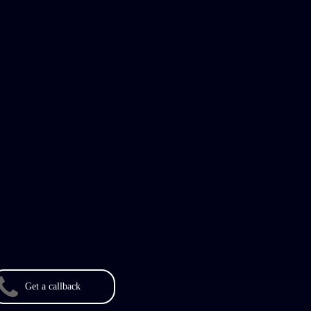
Get a callback
More
DPR）
撤销权