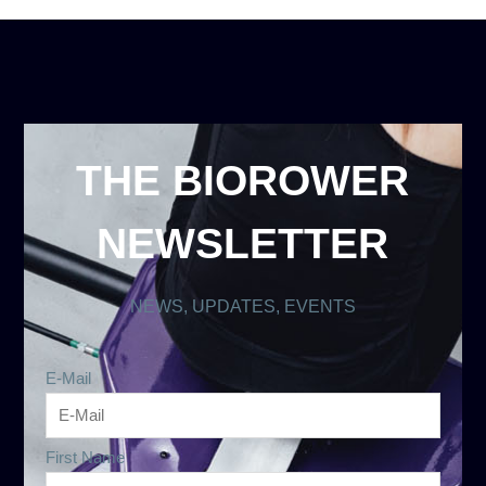
THE BIOROWER
NEWSLETTER
NEWS, UPDATES, EVENTS
E-Mail
First Name